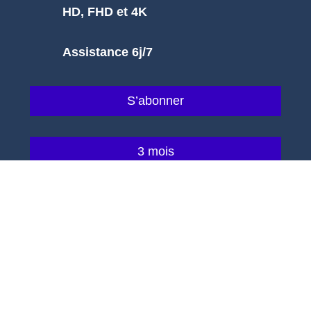
HD, FHD et 4K
Assistance 6j/7
S’abonner
3 mois
[bn_price id="675"]
Plus de 9 000 chaînes
Films et Séries