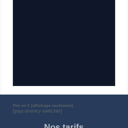
Prix en € (affichage seulement)
[yaycurrency-switcher]
Nos tarifs